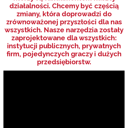
działalności. Chcemy być częścią
zmiany, która doprowadzi do
zrównoważonej przyszłości dla nas
wszystkich. Nasze narzędzia zostały
zaprojektowane dla wszystkich:
instytucji publicznych, prywatnych
firm, pojedynczych graczy i dużych
przedsiębiorstw.