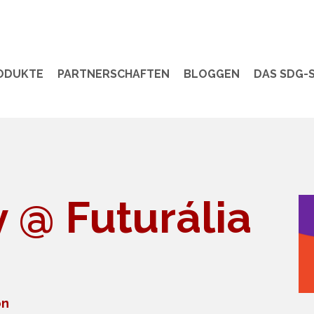
ODUKTE
PARTNERSCHAFTEN
BLOGGEN
DAS SDG-S
y @ Futurália
on