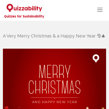
A Very Merry Christmas & a Happy New Year 🎅🎄