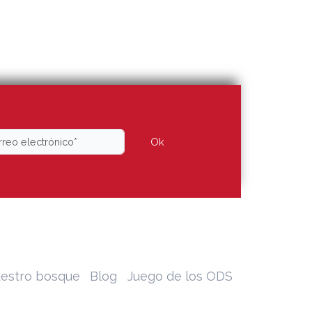
Ok
estro bosque
Blog
Juego de los ODS