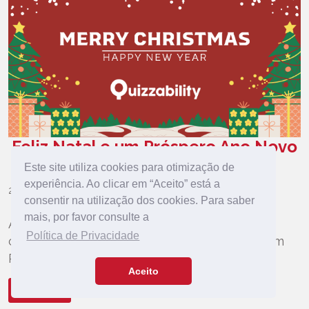
Feliz Natal e um Próspero Ano Novo
da Quizzability
Este site utiliza cookies para otimização de
experiência. Ao clicar em “Aceito” está a
23 Dec, 2024
consentir na utilização dos cookies. Para saber
mais, por favor consulte a
A nossa equipa deseja a todos os nossos
Política de Privacidade
clientes, parceiros, amigos um Feliz Natal e um
Próspero Ano de 2025!
Aceito
Ver mais