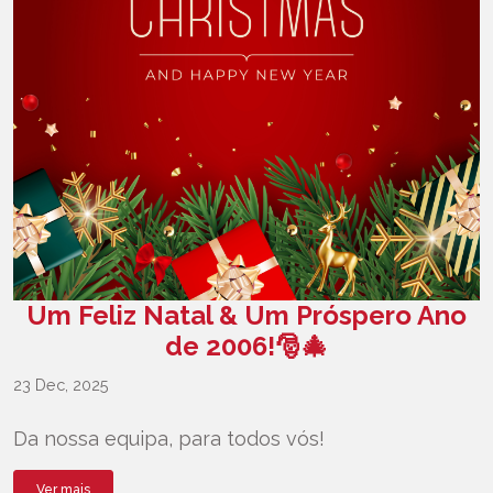
Um Feliz Natal & Um Próspero Ano
de 2006!🎅🎄
23 Dec, 2025
Da nossa equipa, para todos vós!
Ver mais